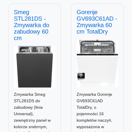
Smeg
Gorenje
STL281DS -
GV693C61AD -
Zmywarka do
Zmywarka 60
zabudowy 60
cm TotalDry
cm
Zmywarka Gorenje
Zmywarka Smeg
GV693C61AD
STL281DS do
TotalDry, o
zabudowy (linia
pojemności 16
Universal),
kompletów naczyń,
zewnętrzny panel w
wyposażona w
kolorze srebrnym,