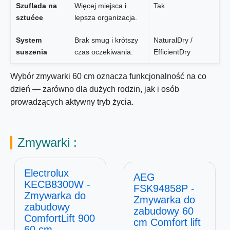
Szuflada na
Więcej miejsca i
Tak
sztućce
lepsza organizacja.
System
Brak smug i krótszy
NaturalDry /
suszenia
czas oczekiwania.
EfficientDry
Wybór zmywarki
60 cm
oznacza funkcjonalność na co
dzień — zarówno dla dużych rodzin, jak i osób
prowadzących aktywny tryb życia.
Zmywarki :
Electrolux
AEG
KECB8300W -
FSK94858P -
Zmywarka do
Zmywarka do
zabudowy
zabudowy 60
ComfortLift 900
cm Comfort lift
60 cm