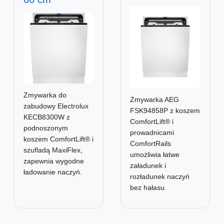
Zmywarka do
Zmywarka AEG
zabudowy Electrolux
FSK94858P z koszem
KECB8300W z
ComfortLift® i
podnoszonym
prowadnicami
koszem ComfortLift® i
ComfortRails
szufladą MaxiFlex,
umożliwia łatwe
zapewnia wygodne
załadunek i
ładowanie naczyń.
rozładunek naczyń
bez hałasu.