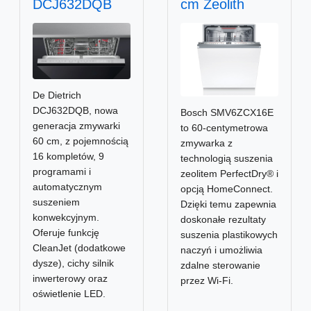
DCJ632DQB
cm Zeolith
De Dietrich
DCJ632DQB, nowa
Bosch SMV6ZCX16E
generacja zmywarki
to 60-centymetrowa
60 cm, z pojemnością
zmywarka z
16 kompletów, 9
technologią suszenia
programami i
zeolitem PerfectDry® i
automatycznym
opcją HomeConnect.
suszeniem
Dzięki temu zapewnia
konwekcyjnym.
doskonałe rezultaty
Oferuje funkcję
suszenia plastikowych
CleanJet (dodatkowe
naczyń i umożliwia
dysze), cichy silnik
zdalne sterowanie
inwerterowy oraz
przez Wi-Fi.
oświetlenie LED.