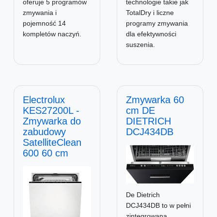
technologie takie jak
oferuje 5 programów
TotalDry i liczne
zmywania i
programy zmywania
pojemność 14
dla efektywności
kompletów naczyń.
suszenia.
Electrolux
Zmywarka 60
KES27200L -
cm DE
Zmywarka do
DIETRICH
zabudowy
DCJ434DB
SatelliteClean
600 60 cm
De Dietrich
DCJ434DB to w pełni
zintegrowana