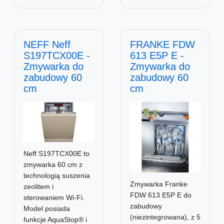
NEFF Neff
FRANKE FDW
S197TCX00E -
613 E5P E -
Zmywarka do
Zmywarka do
zabudowy 60
zabudowy 60
cm
cm
Neff S197TCX00E to
zmywarka 60 cm z
technologią suszenia
Zmywarka Franke
zeolitem i
FDW 613 E5P E do
sterowaniem Wi-Fi.
zabudowy
Model posiada
(niezintegrowana), z 5
funkcje AquaStop® i