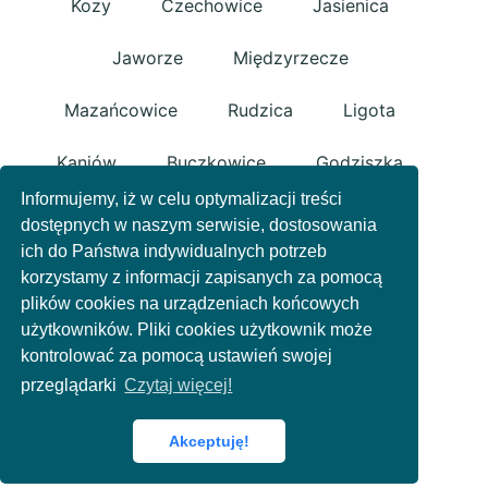
Kozy
Czechowice
Jasienica
Jaworze
Międzyrzecze
Mazańcowice
Rudzica
Ligota
Kaniów
Buczkowice
Godziszka
Informujemy, iż w celu optymalizacji treści
Kalna
Rybarzowice
Bestwina
dostępnych w naszym serwisie, dostosowania
ich do Państwa indywidualnych potrzeb
Janowice
Polityka prywatności
korzystamy z informacji zapisanych za pomocą
plików cookies na urządzeniach końcowych
Kontakt
użytkowników. Pliki cookies użytkownik może
kontrolować za pomocą ustawień swojej
przeglądarki
Czytaj więcej!
© 2025 by 2bemarket.com
Wersja
2022.1
Akceptuję!
Created with Metro 4