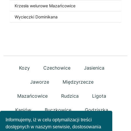
Krzesła welurowe Mazańcowice
Wycieczki Dominikana
Kozy
Czechowice
Jasienica
Jaworze
Międzyrzecze
Mazańcowice
Rudzica
Ligota
Kaniów
Buczkowice
Godziszka
Informujemy, iż w celu optymalizacji treści
Kalna
Rybarzowice
Bestwina
dostępnych w naszym serwisie, dostosowania