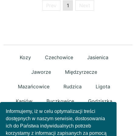
Prev
1
Next
Kozy
Czechowice
Jasienica
Jaworze
Międzyrzecze
Mazańcowice
Rudzica
Ligota
Kaniów
Buczkowice
Godziszka
Informujemy, iż w celu optymalizacji treści
Kalna
Rybarzowice
Bestwina
dostępnych w naszym serwisie, dostosowania
ich do Państwa indywidualnych potrzeb
Janowice
Polityka prywatności
korzystamy z informacji zapisanych za pomocą