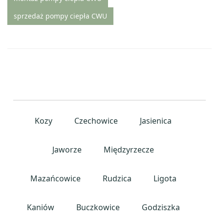
sprzedaż pompy ciepła CWU
Kozy
Czechowice
Jasienica
Jaworze
Międzyrzecze
Mazańcowice
Rudzica
Ligota
Kaniów
Buczkowice
Godziszka