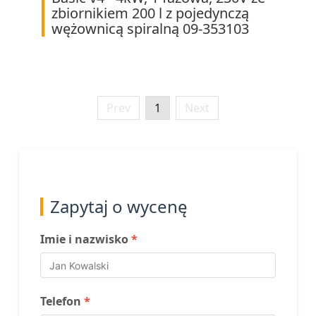
zbiornikiem 200 l z pojedynczą
wężownicą spiralną 09-353103
Prev
1
Next
Zapytaj o wycenę
Imie i nazwisko
*
Telefon
*