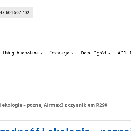
48 604 507 402
Usługi budowlane
Instalacje
Dom i Ogród
AGD i 
i ekologia – poznaj Airmax3 z czynnikiem R290.