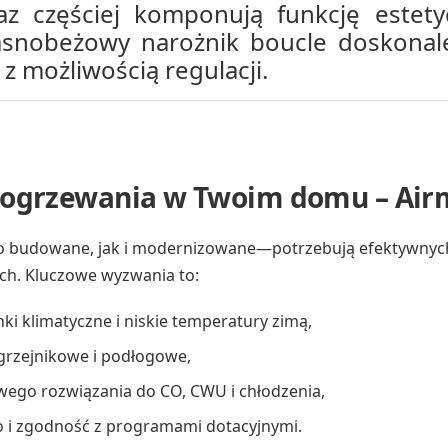
az częściej komponują funkcję estet
snobeżowy narożnik boucle doskonale 
 z możliwością regulacji.
 ogrzewania w Twoim domu – Air
budowane, jak i modernizowane—potrzebują efektywnych, 
h. Kluczowe wyzwania to:
ki klimatyczne i niskie temperatury zimą,
: grzejnikowe i podłogowe,
ego rozwiązania do CO, CWU i chłodzenia,
o i zgodność z programami dotacyjnymi.