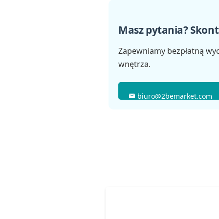
Masz pytania? Skonta
Zapewniamy bezpłatną wyc
wnętrza.
biuro@2bemarket.com