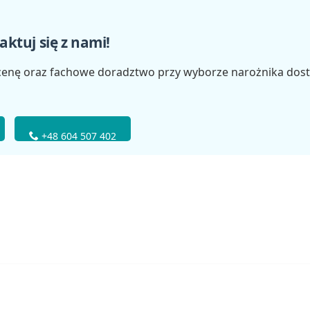
ktuj się z nami!
enę oraz fachowe doradztwo przy wyborze narożnika do
+48 604 507 402